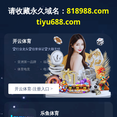
24小时咨询热线：
15092351666
产品中心
首页
/
产品
/
硫酸铝
分类