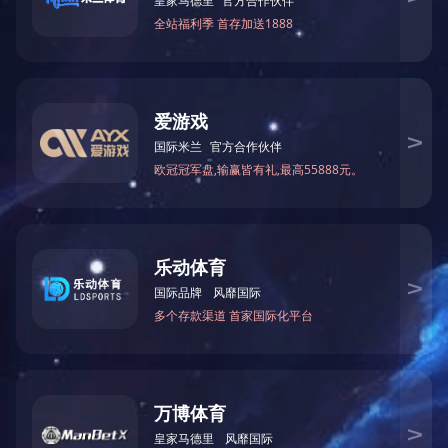
地址：山东省淄博市淄川区磁村工业园
手机官网
微信扫一扫
Copyright © 2023-2043 华体会官方网页版 All Rights Reserved.
营业执照公示
备案号：鲁ICP备16007422号-2
鲁公网安备37030202001047号
乐动注册
|
华体会官方网页版
|
问鼎中国有限公司官网
|
开云手机站官方版网站登录入
口
|
新利·体育(中国)官方网站
|
开云集团中国有限公司官网
|
LEJING.COM
|
九游·官
方版web站入口
|
欧宝ob官网登录入口（中国）有限公司
|