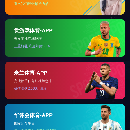
电话： 13355210058
网址： www.grocerypur.com
地址：山东省淄博市淄川区磁村工业园
手机官网
微信扫一扫
Copyright © 2023-2043 华体会官方网页版 All Rights Reserved.
营业执照公示
备案号：鲁ICP备16007422号-2