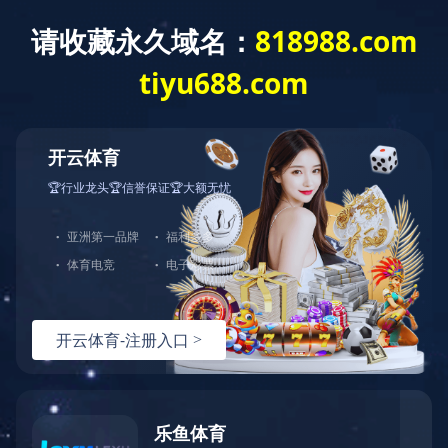
24小时咨询热线：
15092351666
产品中心
首页
/
产品
分类